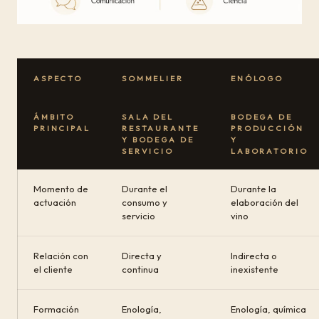
ASPECTO
SOMMELIER
ENÓLOGO
ÁMBITO
SALA DEL
BODEGA DE
PRINCIPAL
RESTAURANTE
PRODUCCIÓN
Y BODEGA DE
Y
SERVICIO
LABORATORIO
Momento de
Durante el
Durante la
actuación
consumo y
elaboración del
servicio
vino
Relación con
Directa y
Indirecta o
el cliente
continua
inexistente
Formación
Enología,
Enología, química