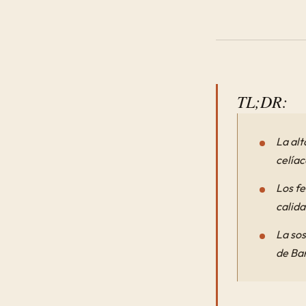
TL;DR:
La alt
celíac
Los fe
calida
La sos
de Ba