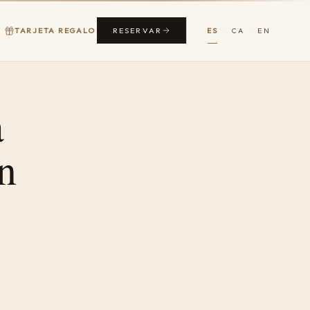
RESERVAR
TARJETA REGALO
ES
CA
EN
·
·
a
en