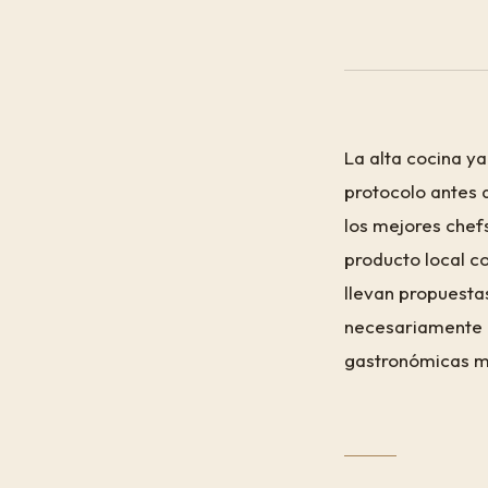
La alta cocina y
protocolo antes 
los mejores chef
producto local co
llevan propuestas 
necesariamente u
gastronómicas má