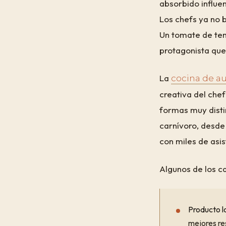
absorbido influen
Los chefs ya no b
Un tomate de tem
protagonista que
La
cocina de au
creativa del chef
formas muy distin
carnívoro, desde
con miles de asis
Algunos de los c
Producto l
mejores re