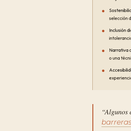
Sostenibili
selección 
Inclusión d
intoleranci
Narrativa d
o una técn
Accesibili
experienci
“Algunos c
barreras