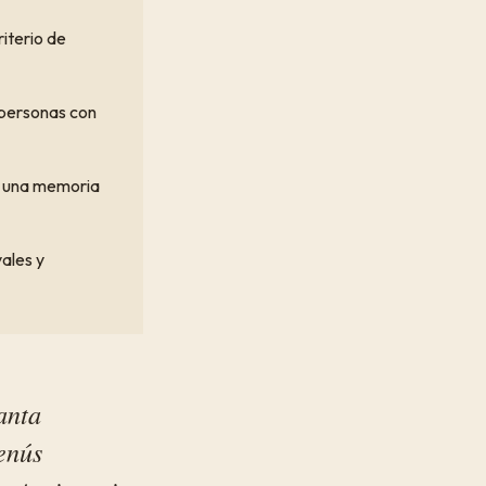
iterio de
 personas con
o, una memoria
ales y
anta
enús