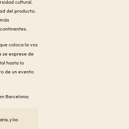
rsidad cultural.
dad del producto.
 más
continentes.
que coloca la voz
na se exprese de
al hasta lo
vo de un evento
en Barcelona:
ria, y los