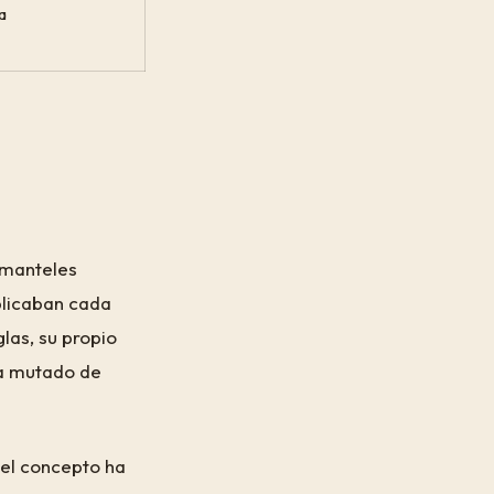
a
 manteles
plicaban cada
las, su propio
ha mutado de
 el concepto ha