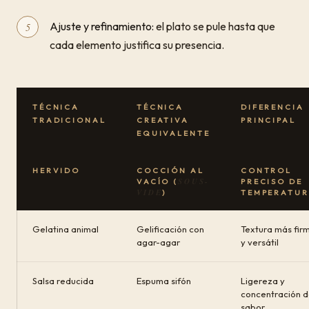
Ajuste y refinamiento:
el plato se pule hasta que
cada elemento justifica su presencia.
TÉCNICA
TÉCNICA
DIFERENCIA
TRADICIONAL
CREATIVA
PRINCIPAL
EQUIVALENTE
HERVIDO
COCCIÓN AL
CONTROL
SOUS-
VACÍO (
PRECISO DE
VIDE
)
TEMPERATU
Gelatina animal
Gelificación con
Textura más fir
agar-agar
y versátil
Salsa reducida
Espuma sifón
Ligereza y
concentración 
sabor