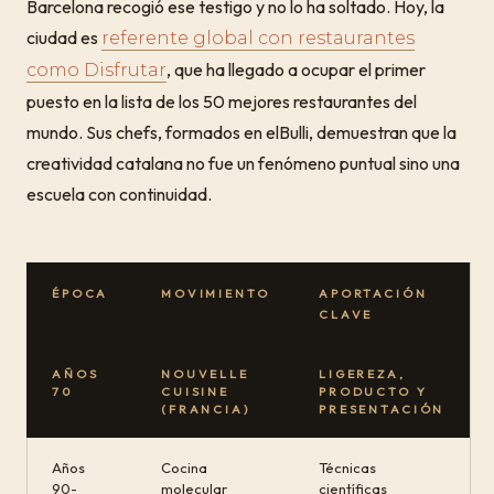
Barcelona recogió ese testigo y no lo ha soltado. Hoy, la
ciudad es
referente global con restaurantes
, que ha llegado a ocupar el primer
como Disfrutar
puesto en la lista de los 50 mejores restaurantes del
mundo. Sus chefs, formados en elBulli, demuestran que la
creatividad catalana no fue un fenómeno puntual sino una
escuela con continuidad.
ÉPOCA
MOVIMIENTO
APORTACIÓN
CLAVE
AÑOS
NOUVELLE
LIGEREZA,
70
CUISINE
PRODUCTO Y
(FRANCIA)
PRESENTACIÓN
Años
Cocina
Técnicas
90-
molecular
científicas