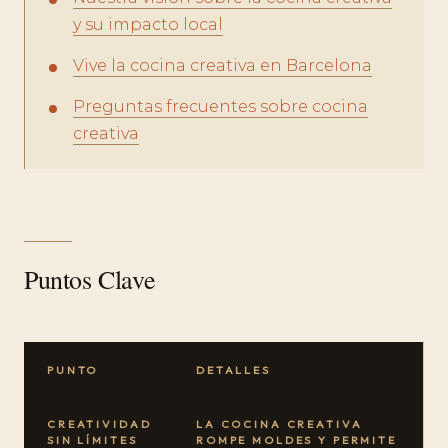
y su impacto local
Vive la cocina creativa en Barcelona
Preguntas frecuentes sobre cocina
creativa
Puntos Clave
PUNTO
DETALLES
CREATIVIDAD
LA COCINA CREATIVA
SIN LÍMITES
ROMPE MOLDES Y PERMITE