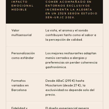
IMPACTO
COMER ACOMPAÑADO EN
EMOCIONAL
ENTORNOS EXCLUSIVOS
MEDIBLE
INCREMENTA LA ALEGRÍA
EN UN 232% SEGÚN ESTUDIO
SEN-URJC 2026.
Valor
La vista, el aroma y el sonido
multisensorial
contribuyen tanto como el sabor a
la percepción de calidad.
Personalización
Los mejores restaurantes adaptan
como estándar
menús cerrados a alergias y
preferencias sin perder coherencia
gastronómica.
Formatos
Desde ABaC (295 €) hasta
variados en
Musclarium (desde 27 €), la
Barcelona
exclusividad no depende solo del
precio.
Fidelidad y
El diseño experiencial genera