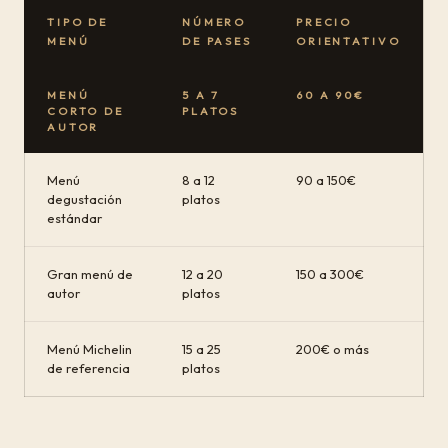
TIPO DE
NÚMERO
PRECIO
MENÚ
DE PASES
ORIENTATIVO
MENÚ
5 A 7
60 A 90€
CORTO DE
PLATOS
AUTOR
Menú
8 a 12
90 a 150€
degustación
platos
estándar
Gran menú de
12 a 20
150 a 300€
autor
platos
Menú Michelin
15 a 25
200€ o más
de referencia
platos