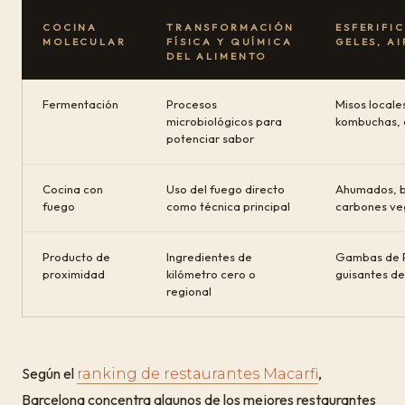
COCINA
TRANSFORMACIÓN
ESFERIFI
MOLECULAR
FÍSICA Y QUÍMICA
GELES, AI
DEL ALIMENTO
Fermentación
Procesos
Misos locale
microbiológicos para
kombuchas, 
potenciar sabor
Cocina con
Uso del fuego directo
Ahumados, b
fuego
como técnica principal
carbones ve
Producto de
Ingredientes de
Gambas de 
proximidad
kilómetro cero o
guisantes d
regional
Según el
,
ranking de restaurantes Macarfi
Barcelona concentra algunos de los mejores restaurantes