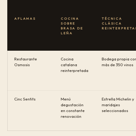
AFLAMAS
COCINA
TÉCNICA
SOBRE
CLÁSICA
BRASA DE
REINTERPRET
LEÑA
Restaurante
Cocina
Bodega propia co
Osmosis
catalana
más de 350 vinos
reinterpretada
Cinc Sentits
Menú
Estrella Michelin y
degustación
maridajes
en constante
seleccionados
renovación