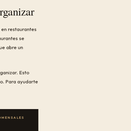
rganizar
s en restaurantes
aurantes se
que abre un
ganizar. Esto
io. Para ayudarte
OMENSALES