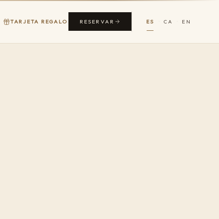
RESERVAR
TARJETA REGALO
ES
CA
EN
·
·