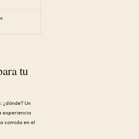
ta
para tu
s: ¿dónde? Un
a experiencia
la comida en el