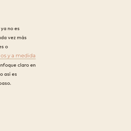
 ya no es
Cada vez más
es o
os y a medida
enfoque claro en
o así es
 paso.