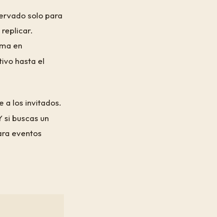
servado solo para
replicar.
rma en
tivo hasta el
a los invitados.
Y si buscas un
ara eventos