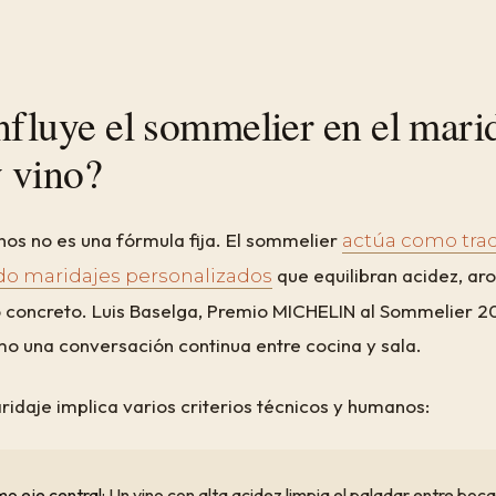
fluye el sommelier en el marid
 vino?
nos no es una fórmula fija. El sommelier
actúa como tra
que equilibran acidez, ar
do maridajes personalizados
 concreto. Luis Baselga, Premio MICHELIN al Sommelier 2
o una conversación continua entre cocina y sala.
idaje implica varios criterios técnicos y humanos:
o eje central:
Un vino con alta acidez limpia el paladar entre boc