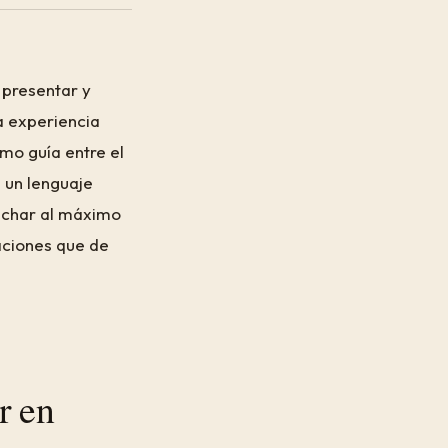
 presentar y
a experiencia
omo guía entre el
 un lenguaje
vechar al máximo
aciones que de
r en