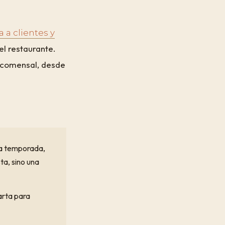
a a clientes y
el restaurante.
o comensal, desde
 la temporada,
sta, sino una
arta para