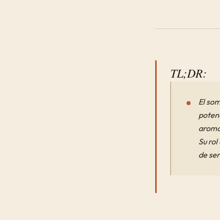
TL;DR:
El som
poten
aromas
Su rol
de ser