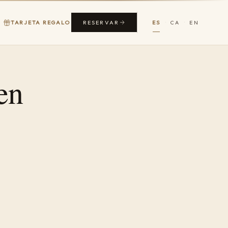
RESERVAR
TARJETA REGALO
ES
CA
EN
·
·
en