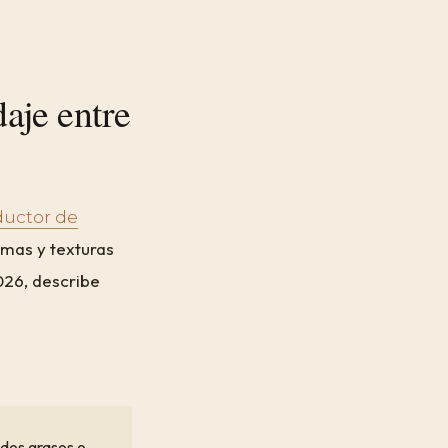
aje entre
ductor de
omas y texturas
026, describe
ados grasos o