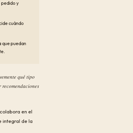
s pedido y
ecide cuándo
a que puedan
te.
vemente qué tipo
cer recomendaciones
colabora en el
integral de la