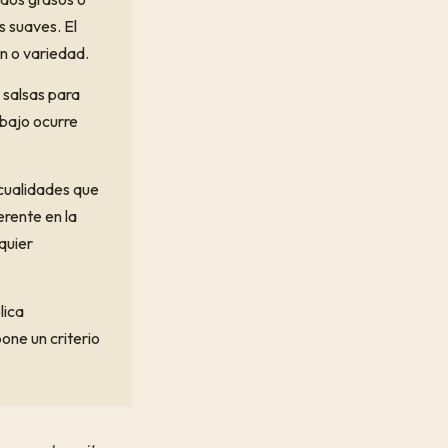
 suaves. El
n o variedad.
 salsas para
abajo ocurre
 cualidades que
erente en la
quier
lica
one un criterio