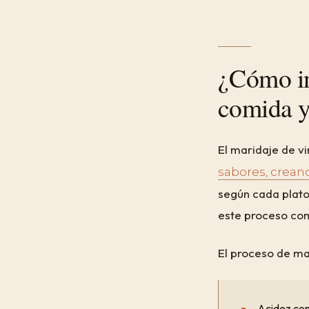
¿Cómo in
comida y
El maridaje de vi
sabores, crean
según cada plato
este proceso com
El proceso de mar
Acidez com