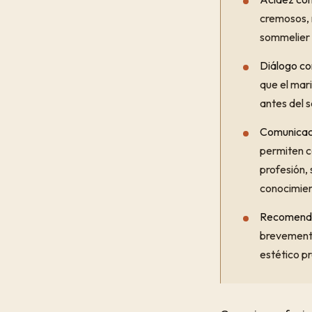
cremosos, 
sommelier 
Diálogo con
que el mar
antes del s
Comunicac
permiten co
profesión,
conocimien
Recomendac
brevemente
estético pr