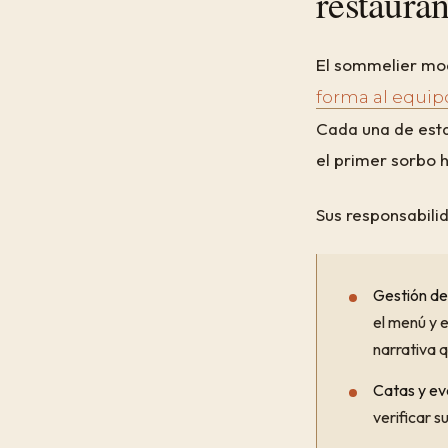
restaura
El sommelier m
forma al equip
Cada una de esta
el primer sorbo h
Sus responsabilid
Gestión de 
el menú y e
narrativa 
Catas y ev
verificar 