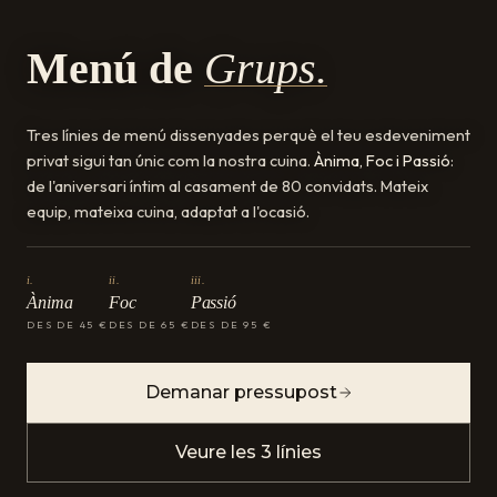
Menú de
Grups.
Tres línies de menú dissenyades perquè el teu esdeveniment
privat sigui tan únic com la nostra cuina.
Ànima, Foc i Passió
:
de l'aniversari íntim al casament de 80 convidats. Mateix
equip, mateixa cuina, adaptat a l'ocasió.
i.
ii.
iii.
Ànima
Foc
Passió
DES DE 45 €
DES DE 65 €
DES DE 95 €
Demanar pressupost
Veure les 3 línies