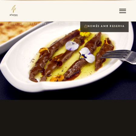
Inici
/
La nostra oferta
/
MENÚ DE GRUPS
NOMÉS AMB RESERVA