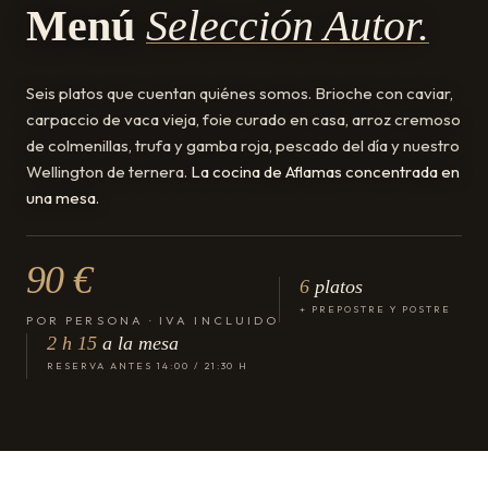
Menú
Selección Autor.
Seis platos que cuentan quiénes somos. Brioche con caviar,
carpaccio de vaca vieja, foie curado en casa, arroz cremoso
de colmenillas, trufa y gamba roja, pescado del día y nuestro
Wellington de ternera.
La cocina de Aflamas concentrada en
una mesa
.
90 €
6
platos
+ PREPOSTRE Y POSTRE
POR PERSONA · IVA INCLUIDO
2 h 15
a la mesa
RESERVA ANTES 14:00 / 21:30 H