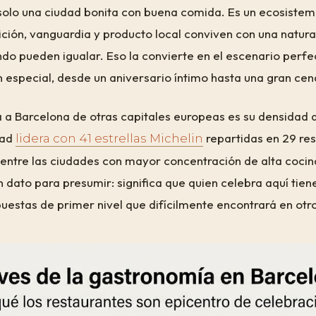
solo una ciudad bonita con buena comida. Es un ecosiste
ición, vanguardia y producto local conviven con una natur
do pueden igualar. Eso la convierte en el escenario perfe
n especial, desde un aniversario íntimo hasta una gran ce
a a Barcelona de otras capitales europeas es su densidad 
dad
repartidas en 29 res
lidera con 41 estrellas Michelin
a entre las ciudades con mayor concentración de alta cocin
n dato para presumir: significa que quien celebra aquí tie
uestas de primer nivel que difícilmente encontrará en otro