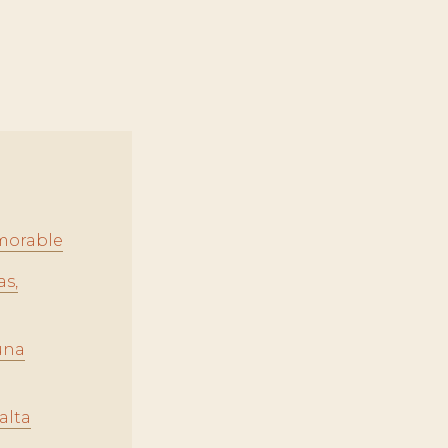
morable
as,
 una
alta