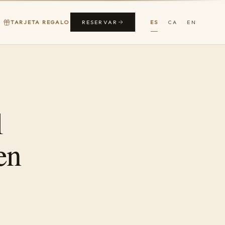
RESERVAR
TARJETA REGALO
ES
CA
EN
·
·
l
en