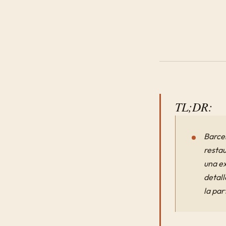
TL;DR:
Barce
restau
una ex
detall
la par