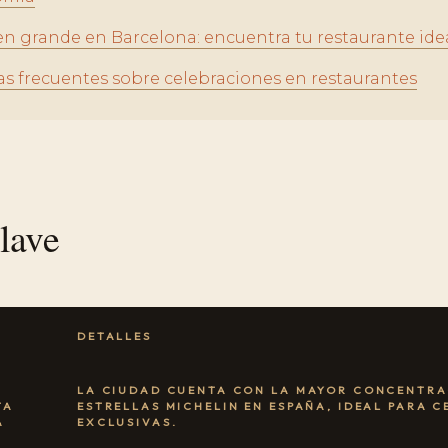
en grande en Barcelona: encuentra tu restaurante ide
s frecuentes sobre celebraciones en restaurantes
lave
DETALLES
LA CIUDAD CUENTA CON LA MAYOR CONCENTRA
TA
ESTRELLAS MICHELIN EN ESPAÑA, IDEAL PARA 
A
EXCLUSIVAS.