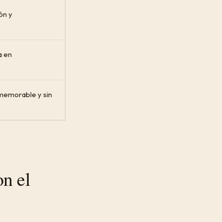
ón y
a en
memorable y sin
on el