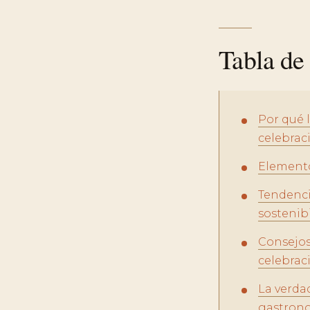
Tabla de
Por qué 
celebrac
Elemento
Tendenci
sostenibi
Consejos 
celebrac
La verda
gastron